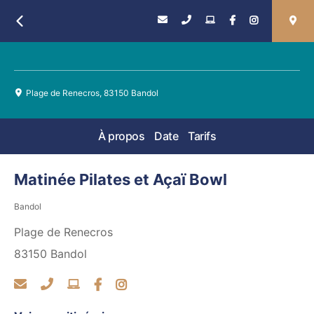
Retour
Plage de Renecros, 83150 Bandol
À propos
Date
Tarifs
Matinée Pilates et Açaï Bowl
Bandol
Plage de Renecros
83150
Bandol