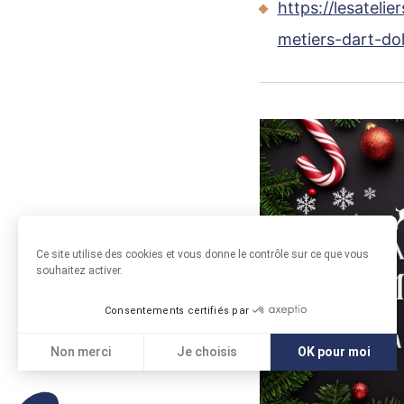
https://lesatelie
metiers-dart-dol
Ce site utilise des cookies et vous donne le contrôle sur ce que vous
souhaitez activer.
Consentements certifiés par
Non merci
Je choisis
OK pour moi
Axeptio consent
Plateforme de Gestion du Consentement : Personnali