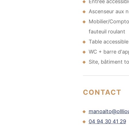
Entrée accessibl
Ascenseur aux 
Mobilier/Compto
fauteuil roulant
Table accessible
WC + barre d'app
Site, bâtiment t
CONTACT
manoalto@ollliou
04 94 30 41 29