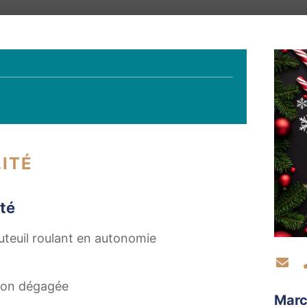
ITÉ
té
uteuil roulant en autonomie
Co
tion dégagée
Marc