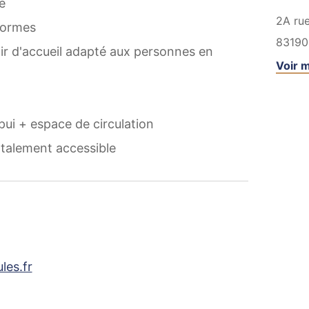
e
2A ru
normes
83190
ir d'accueil adapté aux personnes en
Voir m
ui + espace de circulation
otalement accessible
les.fr