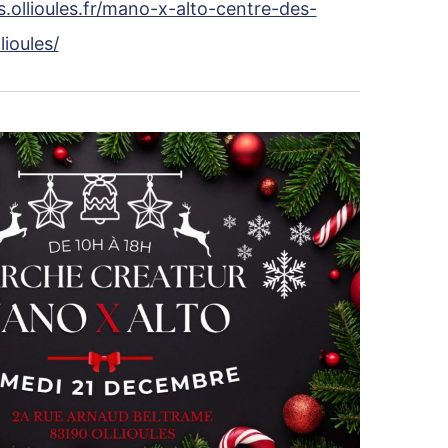
rs.ollioules.fr/mano-x-alto-centre-des-
lioules/
sez vos Options