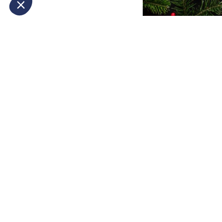
Notre plateforme vous permet d'adapter et de gérer vo
OFFICE DE TOURISME DE BANDOL
Allées Alfred Vivien 83150 Bandol Tél. +33 (0)4 94
29 41 35
HORAIRES D'OUVERTURE
Du 16/09 au 14/06 : toute la semaine de 10h à 12h 
de 14h à 18h / le week-end de 10h à 12h30 et de
13h30 à 18h.
Du 15/06 au 15/09 : toute la semaine de 9h à 19h.