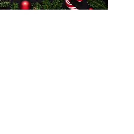
s paramètres de confidentialité, en garantissant la con
NEWSLETTER
Inscrivez-vous à notre lettre d'information et recevez
de nos nouvelles directement dans votre boîte mail.
M'inscrire
et
Suivez-nous sur Fa
Suivez-nous sur
Suivez-nou
NOUS SUIVRE