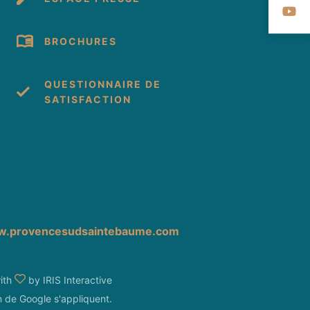
Su
BROCHURES
QUESTIONNAIRE DE
SATISFACTION
cebook
 Instagram
s sur Youtube
.provencesudsaintebaume.com
ith
by
IRIS Interactive
n
de Google s'appliquent.