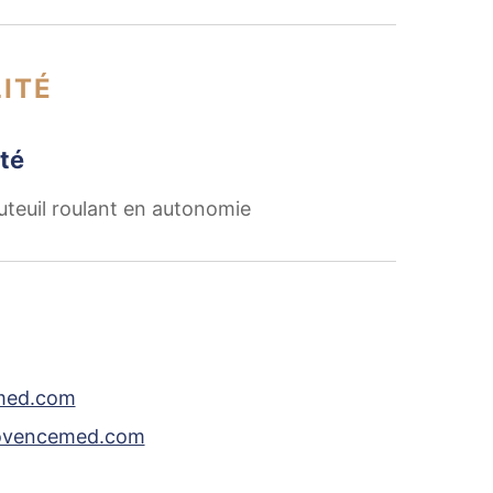
ITÉ
té
uteuil roulant en autonomie
med.com
rovencemed.com