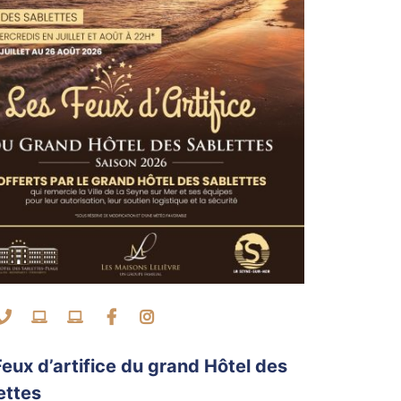
 août
edi
Ouvre à 22h
ntacter par mail
Contacter par téléphone
Visiter le site internet
Visiter le site internet
Facebook
Instagram
Feux d’artifice du grand Hôtel des
ettes