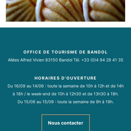
Site, bâtiment totalement accessible
Personnel d’accueil sensibilisé à l’accueil des personnes en
situation de handicap
Handicap moteur
Accès de plain-pied. Sol régulier et sans obstacle.
OFFICE DE TOURISME DE BANDOL
Handicap visuel
Allées Alfred Vivien 83150 Bandol Tél. +33 (0)4 94 29 41 35
Possibilité de visite guidée adaptée pour les groupes en
HORAIRES D'OUVERTURE
situation de handicap visuel sur réservation.
Du 16/09 au 14/06 : toute la semaine de 10h à 12h et de 14h
à 18h / le week-end de 10h à 12h30 et de 13h30 à 18h.
Du 15/06 au 15/09 : toute la semaine de 9h à 19h.
Nous contacter