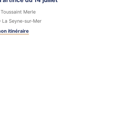
’artifice du 14 juillet
Toussaint Merle
0
La Seyne-sur-Mer
on itinéraire