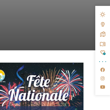
Mété
Web
Carte
Broc
Fav
0
Su
Su
Su