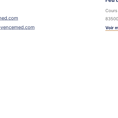
Feu d
Cours 
med.com
8350
rovencemed.com
Voir m