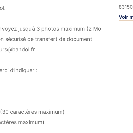
83150
l.
Voir m
 envoyez jusqu’à 3 photos maximum (2 Mo
en sécurisé de transfert de document
ours@bandol.fr
rci d’indiquer :
o (30 caractères maximum)
actères maximum)