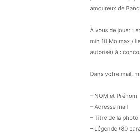
amoureux de Bando
À vous de jouer :
min 10 Mo max / li
autorisé) à : conc
Dans votre mail, me
– NOM et Prénom
– Adresse mail
– Titre de la phot
– Légende (80 car