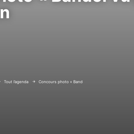
on
Tout l’agenda
Concours photo « Bandol vu par vous » 5ème éditi