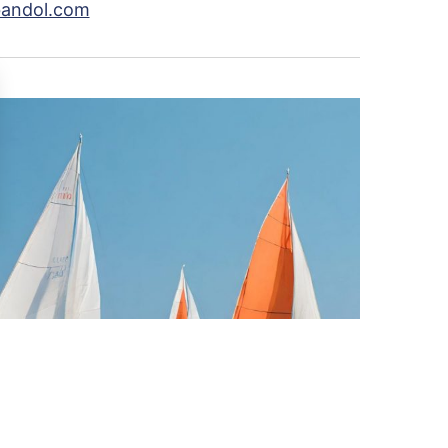
bandol.com
sez vos Options
s paramètres de confidentialité, en garantissant la con