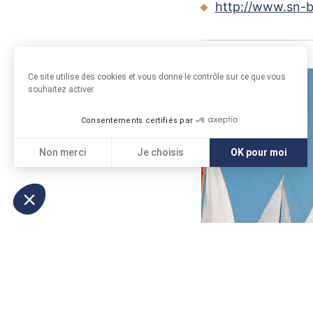
http://www.sn-
Ce site utilise des cookies et vous donne le contrôle sur ce que vous
souhaitez activer.
Consentements certifiés par
Non merci
Je choisis
OK pour moi
Axeptio consent
Plateforme de Gestion du Consentement : Personnali
Notre plateforme vous permet d'adapter et de gérer vo