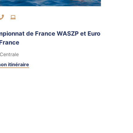
ntacter par mail
Contacter par téléphone
Visiter le site internet
pionnat de France WASZP et Euro
France
Centrale
on itinéraire