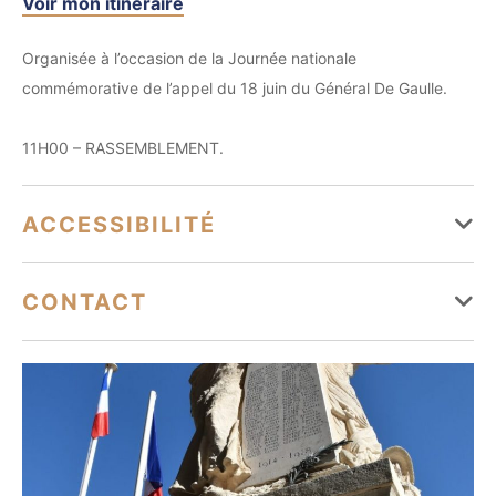
Voir mon itinéraire
Organisée à l’occasion de la Journée nationale
commémorative de l’appel du 18 juin du Général De Gaulle.
11H00 – RASSEMBLEMENT.
ACCESSIBILITÉ
Tourisme adapté
CONTACT
Accessible en fauteuil roulant en autonomie
animationculture@bandol.fr
04 94 29 22 70
http://www.bandol.fr
https://fr-fr.facebook.com/villebandol/