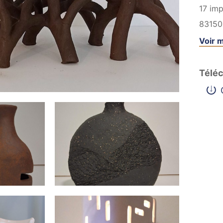
17 im
83150
Voir m
Téléc