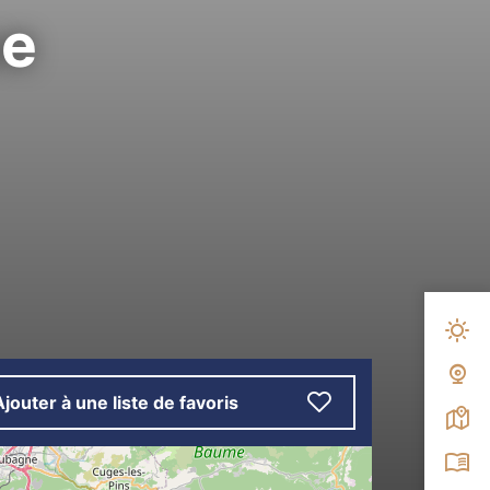
ue
Mété
Web
Ajouter à une liste de favoris
Carte
Broc