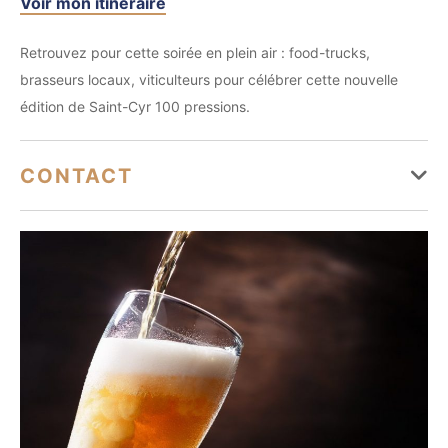
Voir mon itinéraire
Retrouvez pour cette soirée en plein air : food-trucks,
brasseurs locaux, viticulteurs pour célébrer cette nouvelle
édition de Saint-Cyr 100 pressions.
CONTACT
accueil@saintcyrsurmer.com
04 94 26 73 73
http://www.saintcyrsurmer.com/
https://www.facebook.com/saintcyrsurmertourisme
https://www.tripadvisor.fr/Attraction_Review-g635836-
d12726429-Reviews-
Office_de_Tourisme_de_Saint_Cyr_sur_Mer-
Saint_Cyr_sur_Mer_Var_Provence_Alpes_Cot.html