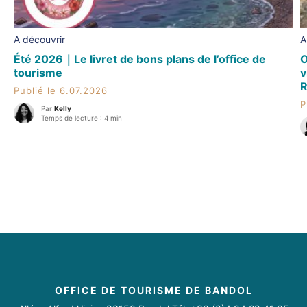
A découvrir
A
Été 2026｜Le livret de bons plans de l’office de
O
tourisme
v
R
Publié le 6.07.2026
P
Par
Kelly
Temps de lecture : 4 min
OFFICE DE TOURISME DE BANDOL